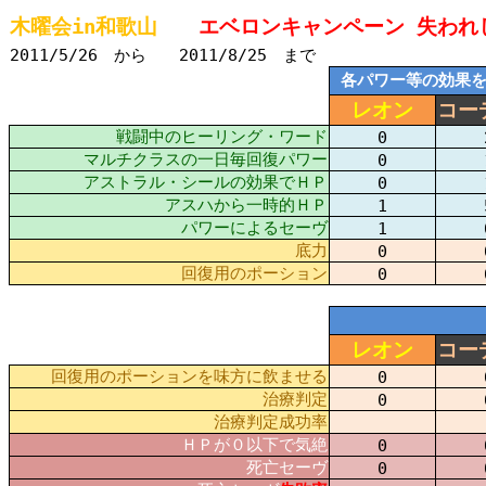
木曜会in和歌山
エベロンキャンペーン
失われ
2011/5/26 から 2011/8/25 まで
各パワー等の効果
レオン
コー
戦闘中のヒーリング・ワード
0
マルチクラスの一日毎回復パワー
0
アストラル・シールの効果でＨＰ
0
アスハから一時的ＨＰ
1
パワーによるセーヴ
1
底力
0
回復用のポーション
0
レオン
コー
回復用のポーションを味方に飲ませる
0
治療判定
0
治療判定成功率
ＨＰが０以下で気絶
0
死亡セーヴ
0