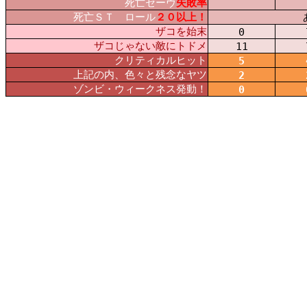
死亡セーヴ
失敗率
死亡ＳＴ ロール
２０以上！
ザコを始末
0
ザコじゃない敵にトドメ
11
クリティカルヒット
5
上記の内、色々と残念なヤツ
2
ゾンビ・ウィークネス発動！
0