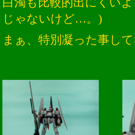
白濁も比較的出にくいよ
じゃないけど…。)
まぁ、特別凝った事して