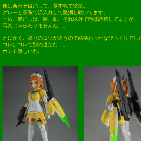
後は合わせ目消して、基本色で塗装。
グレーと茶系で済入れして艶消し吹いてます。
一応、艶消しは、髪、肌、それ以外で艶は調整してますが、
写真じゃ伝わりませんね…。
とにかく、塗りのコツが違うので結構おっかなびっくりでし
コレはコレで別の道だな…。
ホント難しいわ。