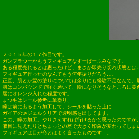
２０１５年の１７作目です。
ガンプラつーかもうフィギュアなすーぱーふみなです。
ある程度売れるとは思ったけど、まさか即売り切れ状態とは
フィギュア作ったのなんてもう何年振りだろう…。
正直、肌とか髪の塗りについては余りにも経験不足なんで、
肌はコンパウンドで軽く磨いて、陰になりそうなところに黄
唇にオレンジ入れた程度です。
まつ毛はシール参考に筆塗り、
瞳は前に出るよう加工して、シールを貼った上に
ガイアのuvジェルクリアで透明感を出してます。
この、瞳の加工。やりさえすれば行けるかと思ったのですが
涙目に見えたりとちょっとの差で大きく印象が変わってしま
フィギュアは目が命とはよく言ったものです…。