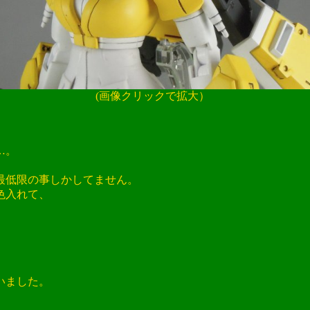
(画像クリックで拡大）
…。
最低限の事しかしてません。
色入れて、
、
いました。