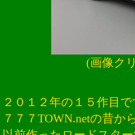
(画像ク
２０１２年の１５作目で
７７７TOWN.netの
以前作ったロードスター