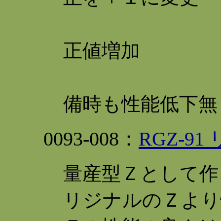
防
正値増加
Ｆ
備時も性能低下無
0093
-008：
RGZ-9
量産型Ｚとして作
リジナルのＺより