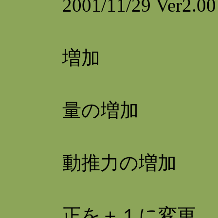
2001/11/29 V
推
増加
推
量の増加
回
動推力の増加
寸
正を＋１に変更