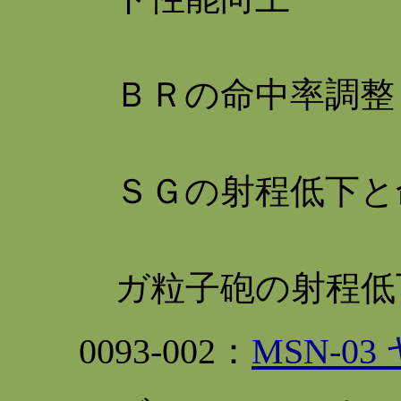
Ｂ
ＢＲの命中率調整
Ｂ
ＳＧの射程低下と
拡
ガ粒子砲の射程低
0093
-002：
MSN-0